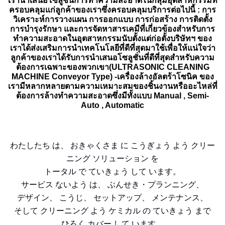
ครอบคลุมแก่ลูกค้าของเราซึ่งครอบคลุมบริการต่อไปนี้ : การ
วิเคราะห์การวางแผน การออกแบบ การก่อสร้าง การติดตั้ง
การบำรุงรักษา และการจัดหาสารเคมีที่เกี่ยวข้องสำหรับการ
ทำความสะอาดในอุตสาหกรรมนับตั้งแต่ก่อตั้งบริษัทฯ ของ
เราได้ส่งเสริมการนำเทคโนโลยีที่ดีที่สุดมาใช้เพื่อให้แน่ใจว่า
ลูกค้าของเราได้รับการนำเสนอโซลูชั่นที่ดีที่สุดสำหรับความ
ต้องการเฉพาะของพวกเขา(ULTRASONIC CLEANING
MACHINE Conveyor Type) -เครื่องล้างอัลตร้าโซนิค ของ
เรามีหลากหลายตามความเหมาะสมของชิ้นงานหรืออะไหล่ที่
ต้องการล้างทำความสะอาดซึ่งมีทั้งแบบ Manual , Semi-
Auto , Automatic
わたしたち は、 おきゃくさま に こうぎょう よう クリー
ニング ソリューション を
トータル で ていきょう して います。
サービス ないよう は、 ぶんせき・プランニング、
デザイン、 こうじ、 セットアップ、 メンテナンス、
そして クリーニング よう ケミカル の ていきょう まで
ひろく カバー して います。