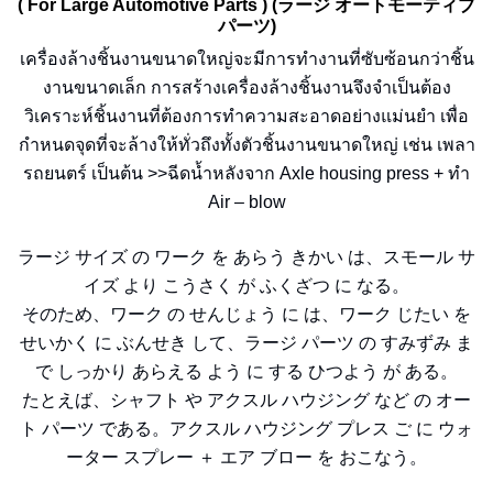
( For Large Automotive Parts ) (ラージ オートモーティブ
パーツ)
เครื่องล้างชิ้นงานขนาดใหญ่จะมีการทำงานที่ซับซ้อนกว่าชิ้น
งานขนาดเล็ก การสร้างเครื่องล้างชิ้นงานจึงจำเป็นต้อง
วิเคราะห์ชิ้นงานที่ต้องการทำความสะอาดอย่างแม่นยำ เพื่อ
กำหนดจุดที่จะล้างให้ทั่วถึงทั้งตัวชิ้นงานขนาดใหญ่ เช่น เพลา
รถยนตร์ เป็นต้น >>ฉีดน้ำหลังจาก Axle housing press + ทำ
Air – blow
ラージ サイズ の ワーク を あらう きかい は、スモール サ
イズ より こうさく が ふくざつ に なる。
そのため、ワーク の せんじょう に は、ワーク じたい を
せいかく に ぶんせき して、ラージ パーツ の すみずみ ま
で しっかり あらえる よう に する ひつよう が ある。
たとえば、シャフト や アクスル ハウジング など の オー
ト パーツ である。アクスル ハウジング プレス ご に ウォ
ーター スプレー ＋ エア ブロー を おこなう。