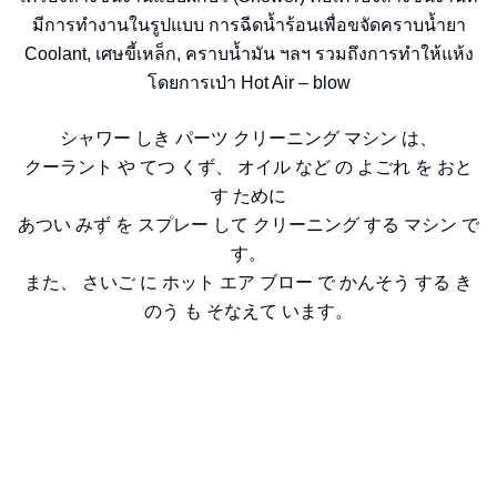
มีการทำงานในรูปแบบ การฉีดน้ำร้อนเพื่อขจัดคราบน้ำยา
Coolant, เศษขี้เหล็ก, คราบน้ำมัน ฯลฯ รวมถึงการทำให้แห้ง
โดยการเป่า Hot Air – blow
シャワー しき パーツ クリーニング マシン は、
クーラント や てつ くず、 オイル など の よごれ を おと
す ために
あつい みず を スプレー して クリーニング する マシン で
す。
また、 さいご に ホット エア ブロー で かんそう する き
のう も そなえて います。